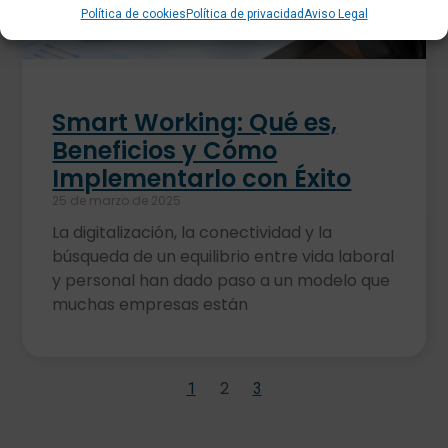
Política de cookies
Política de privacidad
Aviso Legal
Smart Working: Qué es,
Beneficios y Cómo
Implementarlo con Éxito
25 de marzo de 2025
La digitalización, la conectividad y la
búsqueda de un equilibrio entre vida laboral
y personal han dado paso a un modelo que
muchas empresas están
2
1
3