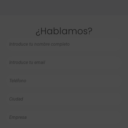
¿Hablamos?
Nombre
Completo
*
Email
*
Télefono
*
Ciudad
*
Nombre
de
la
Empresa